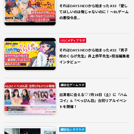
それはDAYS NEOから始まった #33 『愛し
てほしいのは俺じゃないのに！ 〜BLゲーム
の悪役令息...
UGCメディアラボ
それはDAYS NEOから始まった #32 『男子
校のくらげ先生』井上恭平先生×担当編集者
インタビュー
講談社ゲームラボ
出演者に会える♡ 7月18日（土）に『ハム
コイ』&『べっぴん荘』合同リアルイベン
トを開催！
講談社シネマラボ