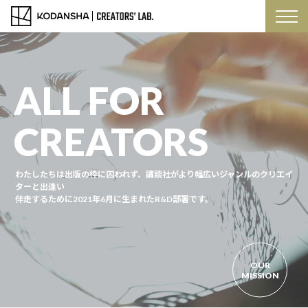
ALL FOR
CREATORS
わたしたちは出版の枠に囚われず、講談社がより幅広いジャンルのクリエイ
ターと出逢い
伴走するために2021年6月に生まれたR&D部署です。
OUR
MISSION