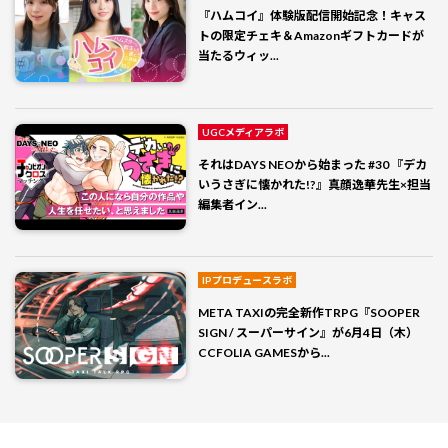
『ハムコイ』体験版配信開始記念！キャス
トの限定チェキ＆Amazonギフトカードが
当たるウィッ...
UGCメディアラボ
それはDAYS NEOから始まった #30 『デカ
いうさぎに懐かれた!?』真顔逸華先生×担当
編集者イン...
IPプロデュースラボ
META TAXIの完全新作TRPG『SOOPER
SIGN / スーパーサイン』が6月4日（木）
CCFOLIA GAMESから...