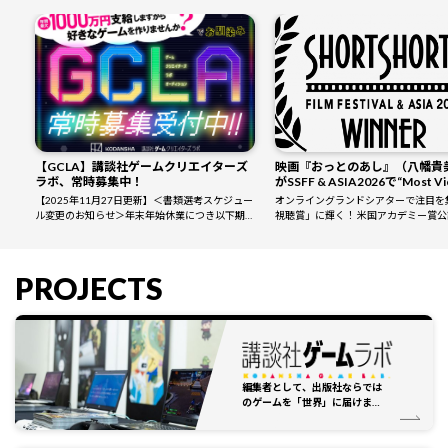
【GCLA】講談社ゲームクリエイターズ
映画『おっとのあし』（八幡貴
ラボ、常時募集中！
がSSFF & ASIA2026で“Most V
Award”を受賞！【講談社シネ
【2025年11月27日更新】＜書類選考スケジュー
オンライングランドシアターで注目を
イターズラボ第3期作品】
ル変更のお知らせ＞年末年始休業につき以下期間
視聴賞」に輝く！ 米国アカデミー賞
は選考結果の送付に通常よりもお時間をいただき
ア最大級の国際短編映画祭ショートシ
ます。誠に恐れ入りますがご承知おきくださ
ルムフェスティバル & アジア (SSFF ＆ 
い。・対象となる方2025年12月22日（ […]
て、5月25日（月） […]
PROJECTS
編集者として、出版社ならでは
のゲームを「世界」に届けま
す！