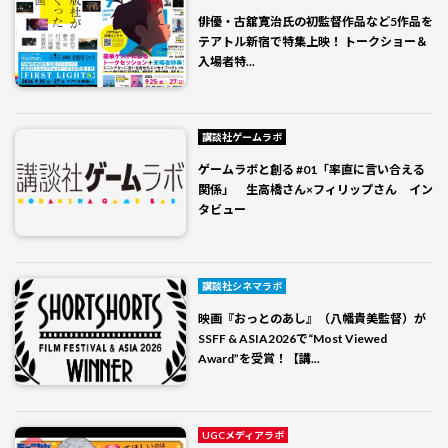
俳優・古舘寛治氏の初監督作品など5作品を
テアトル新宿で特集上映！ トークショー＆
入場者特...
講談社ゲームラボ
ゲームラボと創る #01「率直に言い合える
関係」 生高橋さん×フィリップさん イン
タビュー
講談社シネマラボ
映画『おっとのあし』（八幡貴美監督）が
SSFF & ASIA2026で“Most Viewed
Award”を受賞！【講...
UGCメディアラボ