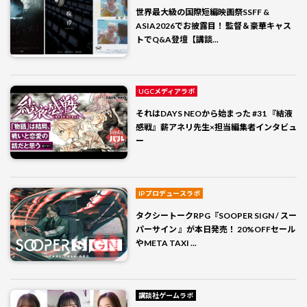
世界最大級の国際短編映画祭SSFF &
ASIA2026でお披露目！ 監督＆豪華キャス
トでQ&A登壇【講談...
UGCメディアラボ
それはDAYS NEOから始まった #31 『結液
感戦』薪アネリ先生×担当編集者インタビュ
ー
IPプロデュースラボ
タクシートークRPG『SOOPER SIGN / スー
パーサイン 』が本日発売！ 20%OFFセール
やMETA TAXI ...
講談社ゲームラボ