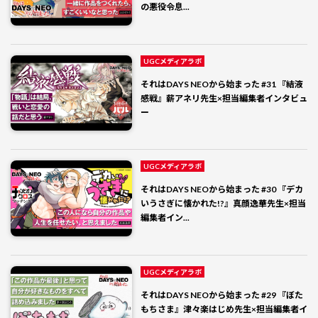
の悪役令息...
UGCメディアラボ
それはDAYS NEOから始まった #31 『結液
感戦』薪アネリ先生×担当編集者インタビュ
ー
UGCメディアラボ
それはDAYS NEOから始まった #30 『デカ
いうさぎに懐かれた!?』真顔逸華先生×担当
編集者イン...
UGCメディアラボ
それはDAYS NEOから始まった #29 『ぼた
もちさま』津々楽はじめ先生×担当編集者イ