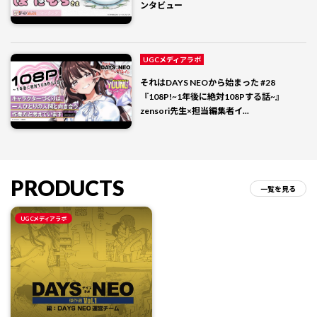
ンタビュー
UGCメディアラボ
それはDAYS NEOから始まった #28
『108P!~1年後に絶対108Pする話~』
zensori先生×担当編集者イ...
PRODUCTS
一覧を見る
UGCメディアラボ