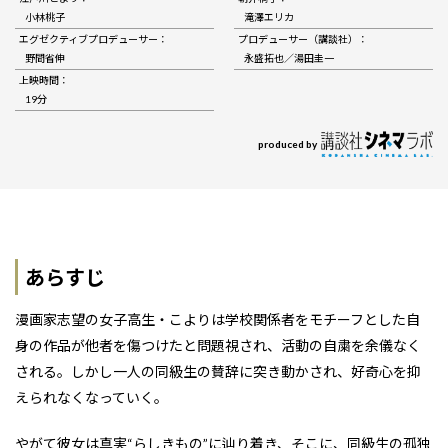
小林桃子
滝澤エリカ
エグゼクティブプロデューサー：
プロデューサー（講談社）：
野間省伸
永盛拓也／湯田圭一
上映時間：
19分
produced by
あらすじ
漫画家志望の女子高生・こよりは学校関係者をモチーフとした自
身の作品が他者を傷つけたと問題視され、活動の自粛を余儀なく
される。しかし一人の同級生の賛辞に突き動かされ、好奇心を抑
えられなくなっていく。
やがて彼女は真実“らしきもの”に辿り着き、そこに、同級生の孤独