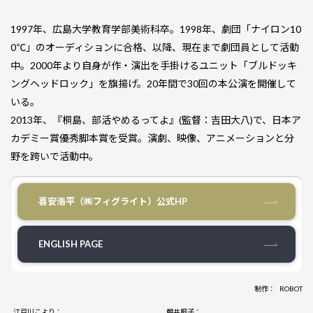
1997年、広島大学教育学部美術科卒。1998年、劇団「ナイロン10
0℃」のオーディションに合格、以降、現在まで劇団員として活動
中。2000年より自身が作・演出を手掛けるユニット「ブルドッキ
ングヘッドロック」を旗揚げ。20年間で30回の本公演を開催して
いる。
2013年、『桐島、部活やめるってよ』(監督：吉田大八)で、日本ア
カデミー賞優秀脚本賞を受賞。演劇、映像、アニメーションと分
野を跨いで活動中。
喜安浩平（㈱フィグライト）公式HP
ENGLISH PAGE
制作：
ROBOT
江戸川こより：
朝井桐子：