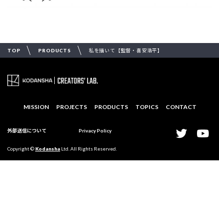
TOP
PRODUCTS
私を描いて【監督・喜安浩平】
MISSION
PROJECTS
PRODUCTS
TOPICS
CONTACT
外部送信について
Privacy Policy
Copyright ©
Kodansha
Ltd. All Rights Reserved.