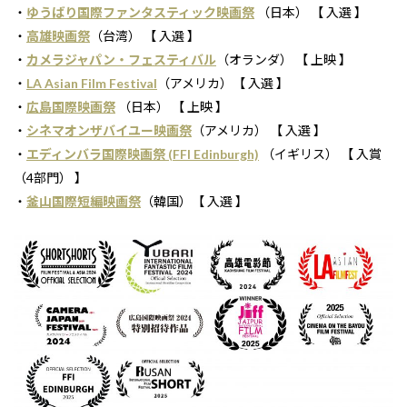
・
ゆうばり国際ファンタスティック映画祭
（日本） 【 入選 】
・
高雄映画祭
（台湾） 【 入選 】
・
カメラジャパン・フェスティバル
（オランダ） 【 上映 】
・
LA Asian Film Festival
（アメリカ）【 入選 】
・
広島国際映画祭
（日本） 【 上映 】
・
シネマオンザバイユー映画祭
（アメリカ） 【 入選 】
・
エディンバラ国際映画祭 (FFI Edinburgh)
（イギリス） 【 入賞
（4部門） 】
・
釜山国際短編映画祭
（韓国）【 入選 】