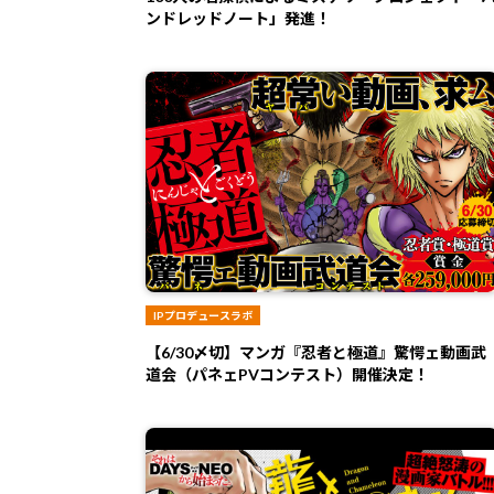
ンドレッドノート」発進！
IPプロデュースラボ
【6/30〆切】マンガ『忍者と極道』驚愕ェ動画武
道会（パネェPVコンテスト）開催決定！