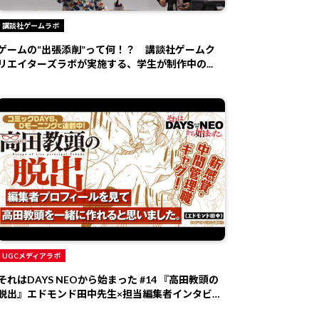
講談社ゲームラボ
ゲームの“出張添削”って何！？ 講談社ゲームク
リエイターズラボが実施する、学生が制作中の...
UGCメディアラボ
それはDAYS NEOから始まった #14 『高田教頭の
脱出』エドモンド田中先生×担当編集者インタビュ
ー