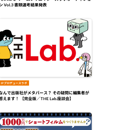
ン Vol.3 書類選考結果発表
IPプロデュースラボ
なんで出版社がメタバース？ その疑問に編集者が
答えます！ 【完全版／THE Lab.座談会】